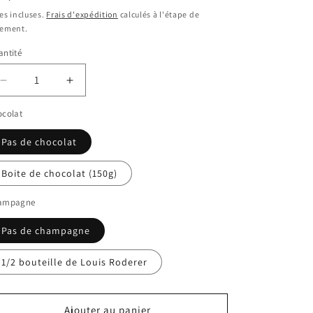
bituel
es incluses.
Frais d'expédition
calculés à l'étape de
iement.
ntité
Réduire
Augmenter
la
la
ocolat
quantité
quantité
de
de
Pas de chocolat
Orchidée
Orchidée
2
2
Boite de chocolat (150g)
branches
branches
+
+
ampagne
pot
pot
Pas de champagne
1/2 bouteille de Louis Roderer
Ajouter au panier