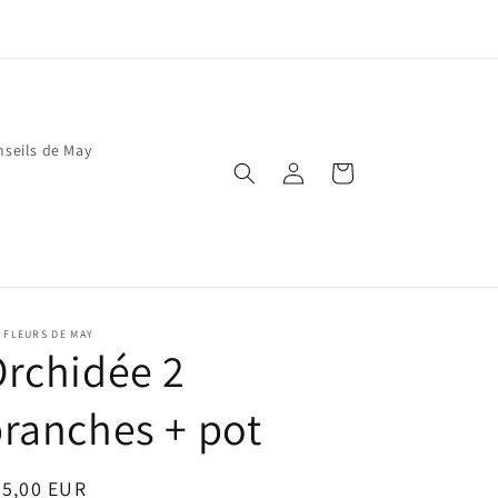
nseils de May
Connexion
Panier
 FLEURS DE MAY
rchidée 2
ranches + pot
ix
35,00 EUR