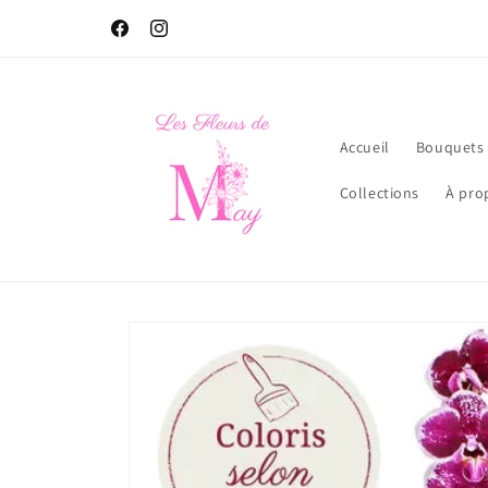
et
passer
Facebook
Instagram
au
contenu
Accueil
Bouquets
Collections
À pro
Passer aux
informations
produits