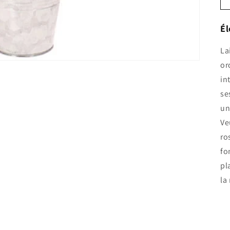
Él
La
or
in
se
un
Ve
ro
fo
pl
la