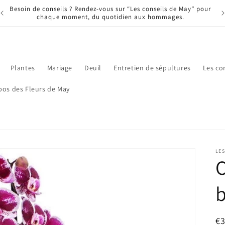
Bienvenue chez Les Fleurs de May
Plantes
Mariage
Deuil
Entretien de sépultures
Les co
pos des Fleurs de May
LES
O
b
Pr
€